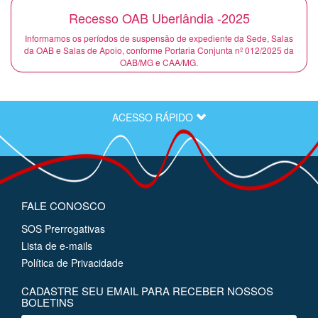
Recesso OAB Uberlândia -2025
Informamos os períodos de suspensão de expediente da Sede, Salas
da OAB e Salas de Apoio, conforme Portaria Conjunta nº 012/2025 da
OAB/MG e CAA/MG.
ACESSO RÁPIDO
FALE CONOSCO
SOS Prerrogativas
Lista de e-mails
Política de Privacidade
CADASTRE SEU EMAIL PARA RECEBER NOSSOS
BOLETINS